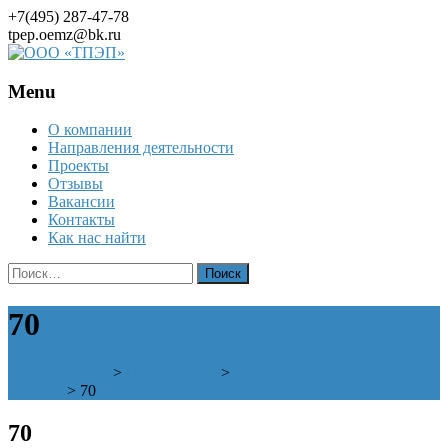
+7(495) 287-47-78
tpep.oemz@bk.ru
Menu
Skip
О компании
to
Направления деятельности
content
Проекты
Отзывы
Вакансии
Контакты
Как нас найти
Найти:
70
ООО «ТПЭП»
>
Предприятия
>
Металлургический завод
ф.Тиско
>
70
70