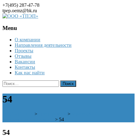
+7(495) 287-47-78
tpep.oemz@bk.ru
Menu
Skip
О компании
to
Направления деятельности
content
Проекты
Отзывы
Вакансии
Контакты
Как нас найти
Найти:
54
ООО «ТПЭП»
>
Предприятия
>
Макеевский
металлургический завод
>
54
54