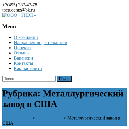
+7(495) 287-47-78
tpep.oemz@bk.ru
Menu
Skip
О компании
to
Направления деятельности
content
Проекты
Отзывы
Вакансии
Контакты
Как нас найти
Найти:
Рубрика:
Металлургический
завод в США
ООО «ТПЭП»
>
Предприятия
>
Металлургический завод в
США