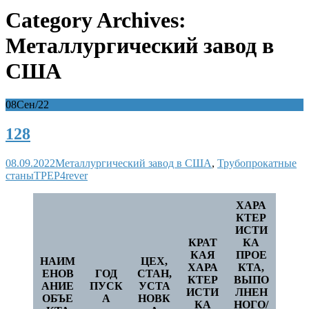
Category Archives:
Металлургический завод в
США
08
Сен/22
128
08.09.2022
Металлургический завод в США
,
Трубопрокатные
станы
TPEP4rever
ХАРА
КТЕР
ИСТИ
КРАТ
КА
КАЯ
ПРОЕ
НАИМ
ЦЕХ,
ХАРА
КТА,
ЕНОВ
ГОД
СТАН,
КТЕР
ВЫПО
АНИЕ
ПУСК
УСТА
ИСТИ
ЛНЕН
ОБЪЕ
А
НОВК
КА
НОГО/