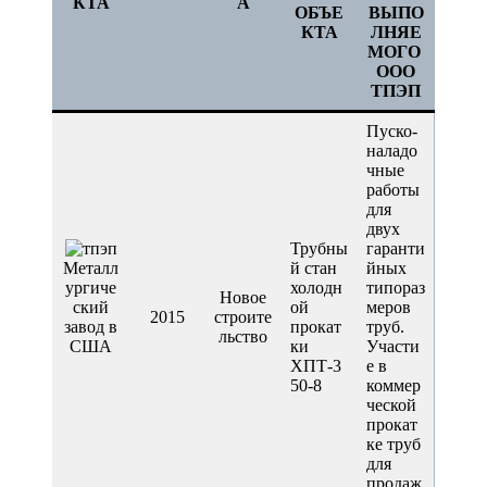
КТА
А
ОБЪЕ
ВЫПО
КТА
ЛНЯЕ
МОГО
ООО
ТПЭП
Пуско-
наладо
чные
работы
для
двух
Трубны
гаранти
Металл
й стан
йных
ургиче
холодн
типораз
Новое
ский
ой
меров
2015
строите
завод в
прокат
труб.
льство
США
ки
Участи
ХПТ-3
е в
50-8
коммер
ческой
прокат
ке труб
для
продаж