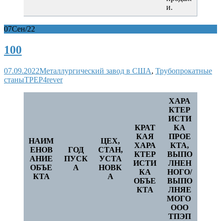
и.
07
Сен/22
100
07.09.2022
Металлургический завод в США
,
Трубопрокатные
станы
TPEP4rever
ХАРА
КТЕР
ИСТИ
КРАТ
КА
КАЯ
ПРОЕ
НАИМ
ЦЕХ,
ХАРА
КТА,
ЕНОВ
ГОД
СТАН,
КТЕР
ВЫПО
АНИЕ
ПУСК
УСТА
ИСТИ
ЛНЕН
ОБЪЕ
А
НОВК
КА
НОГО/
КТА
А
ОБЪЕ
ВЫПО
КТА
ЛНЯЕ
МОГО
ООО
ТПЭП