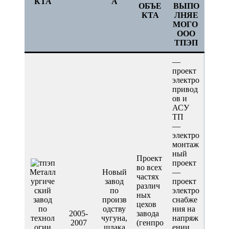
КТА
А
ОБЪЕ
ВЫПО
КТА
ЛНЯЕ
МОГО
ООО
ТПЭП
—
проект
электро
привод
ов и
АСУ
ТП
—
электро
монтаж
ный
Проект
проект
во всех
Металл
Новый
—
частях
ургиче
завод
проект
различ
ский
по
электро
ных
завод
произв
снабже
цехов
по
одству
ния на
2005-
завода
технол
чугуна,
напряж
2007
(генпро
огии
шлака
ении