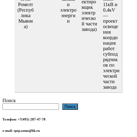
ектиро
Ромелт
и
11кВ и
вщик
(Респуб
электро
0,4кV
электр
лика
энерги
—
ическо
Мьянм
и
проект
й части
а)
освеще
завода)
ния
коорди
нация
работ
субпод
рядчик
ов по
электри
ческой
части
завода
Поиск
Поиск
Телефон
: +7(495) 287-47-78
e-mail
: tpep.oemz@bk.ru