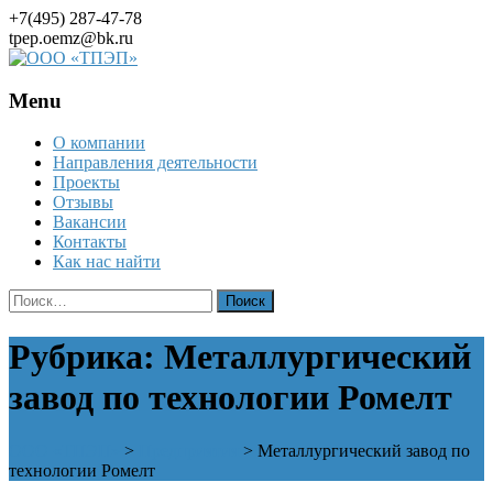
+7(495) 287-47-78
tpep.oemz@bk.ru
Menu
Skip
О компании
to
Направления деятельности
content
Проекты
Отзывы
Вакансии
Контакты
Как нас найти
Найти:
Рубрика:
Металлургический
завод по технологии Ромелт
ООО «ТПЭП»
>
Предприятия
>
Металлургический завод по
технологии Ромелт