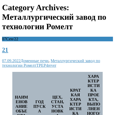
Category Archives:
Металлургический завод по
технологии Ромелт
07
Сен/22
21
07.09.2022
Доменные печи
,
Металлургический завод по
технологии Ромелт
TPEP4rever
ХАРА
КТЕР
ИСТИ
КРАТ
КА
КАЯ
ПРОЕ
НАИМ
ЦЕХ,
ХАРА
КТА,
ЕНОВ
ГОД
СТАН,
КТЕР
ВЫПО
АНИЕ
ПУСК
УСТА
ИСТИ
ЛНЕН
ОБЪЕ
А
НОВК
КА
НОГО/