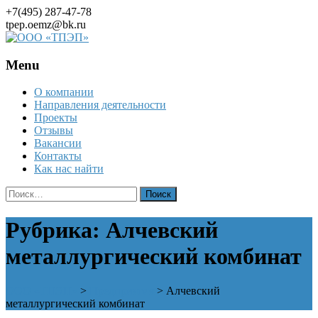
+7(495) 287-47-78
tpep.oemz@bk.ru
Menu
Skip
О компании
to
Направления деятельности
content
Проекты
Отзывы
Вакансии
Контакты
Как нас найти
Найти:
Рубрика:
Алчевский
металлургический комбинат
ООО «ТПЭП»
>
Предприятия
>
Алчевский
металлургический комбинат