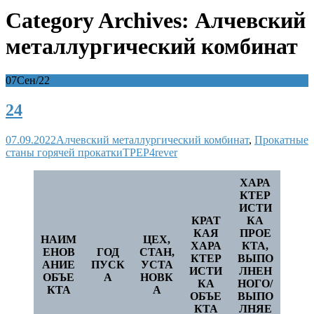
Category Archives: Алчевский
металлургический комбинат
07
Сен/22
24
07.09.2022
Алчевский металлургический комбинат
,
Прокатные
станы горячей прокатки
TPEP4rever
ХАРА
КТЕР
ИСТИ
КРАТ
КА
КАЯ
ПРОЕ
НАИМ
ЦЕХ,
ХАРА
КТА,
ЕНОВ
ГОД
СТАН,
КТЕР
ВЫПО
АНИЕ
ПУСК
УСТА
ИСТИ
ЛНЕН
ОБЪЕ
А
НОВК
КА
НОГО/
КТА
А
ОБЪЕ
ВЫПО
КТА
ЛНЯЕ