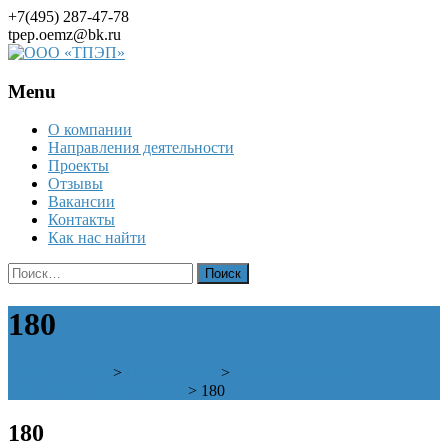
+7(495) 287-47-78
tpep.oemz@bk.ru
Menu
Skip
О компании
to
Направления деятельности
content
Проекты
Отзывы
Вакансии
Контакты
Как нас найти
Найти:
180
ООО «ТПЭП»
>
Предприятия
>
АО «Выксунский
металлургический завод»
>
180
180