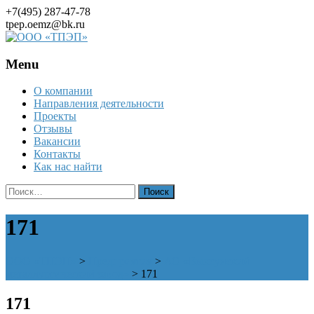
+7(495) 287-47-78
tpep.oemz@bk.ru
Menu
Skip
О компании
to
Направления деятельности
content
Проекты
Отзывы
Вакансии
Контакты
Как нас найти
Найти:
171
ООО «ТПЭП»
>
Предприятия
>
АО «Выксунский
металлургический завод»
>
171
171