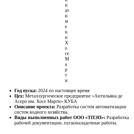
н
ат
и
м
е
н
и
Х
о
се
М
а
р
т
и
Год пуска:
2024 по настоящее время
Цех:
Металлургическое предприятие «Антильяна де
Асеро им. Хосе Марти» КУБА
Описание проекта:
Разработка систем автоматизации
систем водного хозяйства.
Виды выполненных работ
ООО «ТПЭП»:
Разработка
рабочей документации, пусконаладочные работы.