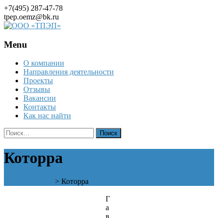
+7(495) 287-47-78
tpep.oemz@bk.ru
Menu
Skip
О компании
to
Направления деятельности
content
Проекты
Отзывы
Вакансии
Контакты
Как нас найти
Найти:
Которра
ООО «ТПЭП»
>
Которра
Г
а
в