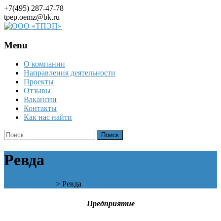
+7(495) 287-47-78
tpep.oemz@bk.ru
Menu
Skip
О компании
to
Направления деятельности
content
Проекты
Отзывы
Вакансии
Контакты
Как нас найти
Найти:
Ревда
ООО «ТПЭП»
>
Ревда
Предприятие